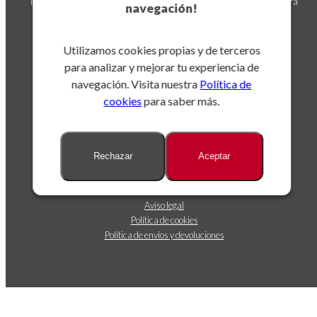
Puedes darte de baja en cualquier momento. Para ello, consulta nuestra
navegación!
información de contacto en el aviso legal.
Utilizamos cookies propias y de terceros
para analizar y mejorar tu experiencia de
navegación. Visita nuestra
Política de
cookies
para saber más.
Sobre nosotros
Rechazar
Aceptar
Dónde estamos
Contáctanos
Seguimiento de envíos
Aviso legal
Política de cookies
Política de envíos y devoluciones