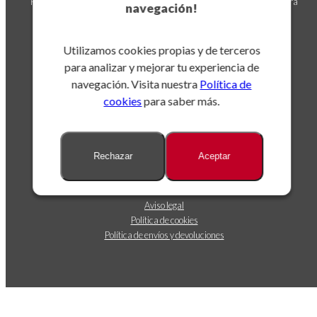
Puedes darte de baja en cualquier momento. Para ello, consulta nuestra
navegación!
información de contacto en el aviso legal.
Utilizamos cookies propias y de terceros
para analizar y mejorar tu experiencia de
navegación. Visita nuestra
Política de
cookies
para saber más.
Sobre nosotros
Rechazar
Aceptar
Dónde estamos
Contáctanos
Seguimiento de envíos
Aviso legal
Política de cookies
Política de envíos y devoluciones