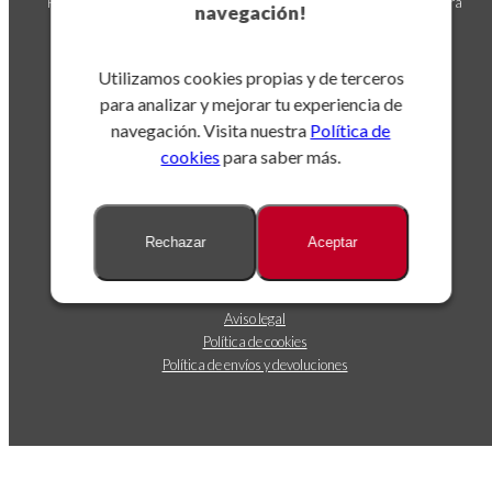
Puedes darte de baja en cualquier momento. Para ello, consulta nuestra
navegación!
información de contacto en el aviso legal.
Utilizamos cookies propias y de terceros
para analizar y mejorar tu experiencia de
navegación. Visita nuestra
Política de
cookies
para saber más.
Sobre nosotros
Rechazar
Aceptar
Dónde estamos
Contáctanos
Seguimiento de envíos
Aviso legal
Política de cookies
Política de envíos y devoluciones