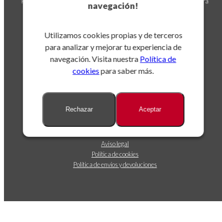
Puedes darte de baja en cualquier momento. Para ello, consulta nuestra
navegación!
información de contacto en el aviso legal.
Utilizamos cookies propias y de terceros
para analizar y mejorar tu experiencia de
navegación. Visita nuestra
Política de
cookies
para saber más.
Sobre nosotros
Rechazar
Aceptar
Dónde estamos
Contáctanos
Seguimiento de envíos
Aviso legal
Política de cookies
Política de envíos y devoluciones