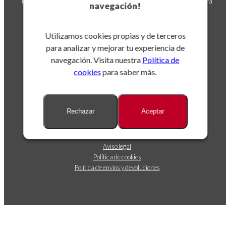
Puedes darte de baja en cualquier momento. Para ello, consulta nuestra
navegación!
información de contacto en el aviso legal.
Utilizamos cookies propias y de terceros
para analizar y mejorar tu experiencia de
navegación. Visita nuestra
Política de
cookies
para saber más.
Sobre nosotros
Rechazar
Aceptar
Dónde estamos
Contáctanos
Seguimiento de envíos
Aviso legal
Política de cookies
Política de envíos y devoluciones