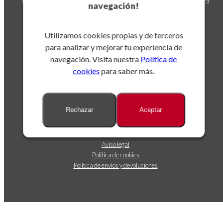
Puedes darte de baja en cualquier momento. Para ello, consulta nuestra
navegación!
información de contacto en el aviso legal.
Utilizamos cookies propias y de terceros
para analizar y mejorar tu experiencia de
navegación. Visita nuestra
Política de
cookies
para saber más.
Sobre nosotros
Rechazar
Aceptar
Dónde estamos
Contáctanos
Seguimiento de envíos
Aviso legal
Política de cookies
Política de envíos y devoluciones