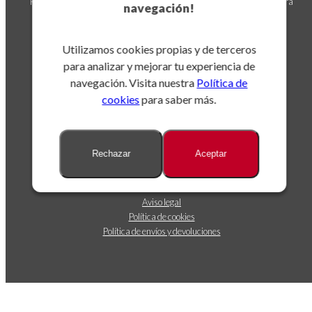
Puedes darte de baja en cualquier momento. Para ello, consulta nuestra
navegación!
información de contacto en el aviso legal.
Utilizamos cookies propias y de terceros
para analizar y mejorar tu experiencia de
navegación. Visita nuestra
Política de
cookies
para saber más.
Sobre nosotros
Rechazar
Aceptar
Dónde estamos
Contáctanos
Seguimiento de envíos
Aviso legal
Política de cookies
Política de envíos y devoluciones