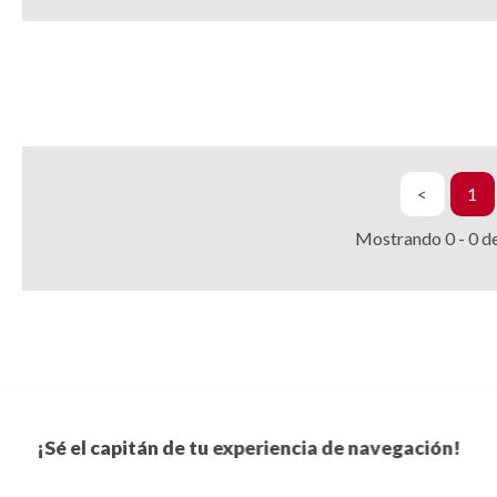
<
1
Mostrando
0
-
0
d
¡Sé el capitán de tu experiencia de navegación!
Suscríbete a nuestro boletín