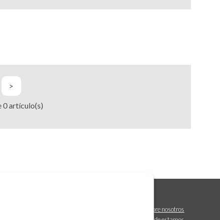
>
e
0
artículo(s)
Sobre nosotros
Dónde estamos