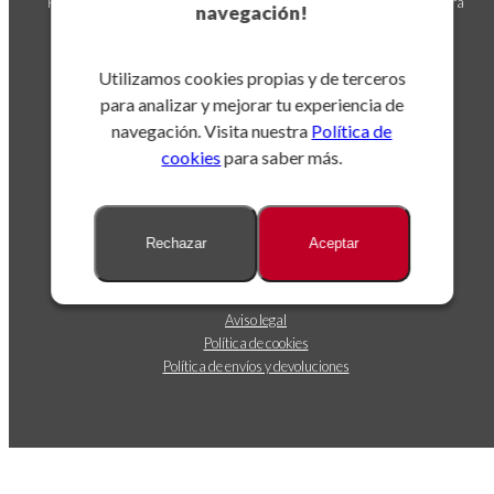
Puedes darte de baja en cualquier momento. Para ello, consulta nuestra
navegación!
información de contacto en el aviso legal.
Utilizamos cookies propias y de terceros
para analizar y mejorar tu experiencia de
navegación. Visita nuestra
Política de
cookies
para saber más.
Sobre nosotros
Rechazar
Aceptar
Dónde estamos
Contáctanos
Seguimiento de envíos
Aviso legal
Política de cookies
Política de envíos y devoluciones