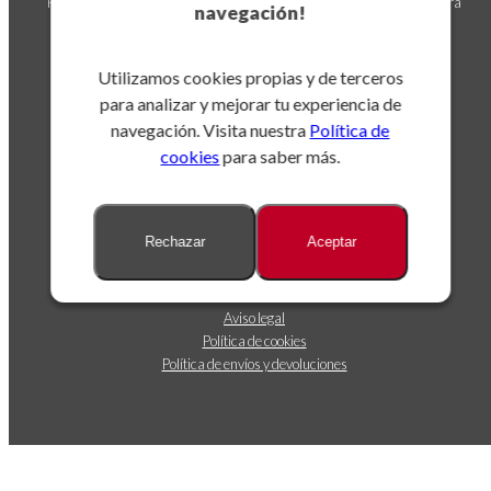
Puedes darte de baja en cualquier momento. Para ello, consulta nuestra
navegación!
información de contacto en el aviso legal.
Utilizamos cookies propias y de terceros
para analizar y mejorar tu experiencia de
navegación. Visita nuestra
Política de
cookies
para saber más.
Sobre nosotros
Rechazar
Aceptar
Dónde estamos
Contáctanos
Seguimiento de envíos
Aviso legal
Política de cookies
Política de envíos y devoluciones