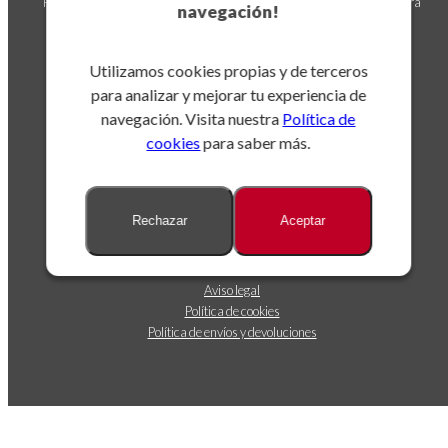
Puedes darte de baja en cualquier momento. Para ello, consulta nuestra
navegación!
información de contacto en el aviso legal.
Utilizamos cookies propias y de terceros
para analizar y mejorar tu experiencia de
navegación. Visita nuestra
Política de
cookies
para saber más.
Sobre nosotros
Rechazar
Aceptar
Dónde estamos
Contáctanos
Seguimiento de envíos
Aviso legal
Política de cookies
Política de envíos y devoluciones